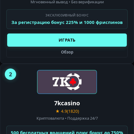
Мгновенный вывод • Без верификации
ЭКСКЛЮЗИВНЫЙ БОНУС
За регистрацию бонус 225% и 1000 фриспинов
ИГРАТЬ
Обзор
2
7KCASINO
7kcasino
★ 4.9
(1820)
Криптовалюта • Поддержка 24/7
500 бесплатных вращений плюс бонус до 750%