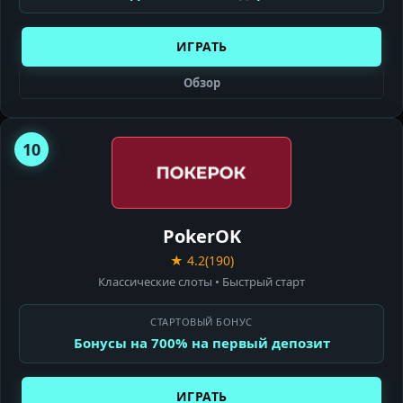
ИГРАТЬ
Обзор
10
POKEROK
PokerOK
★ 4.2
(190)
Классические слоты • Быстрый старт
СТАРТОВЫЙ БОНУС
Бонусы на 700% на первый депозит
ИГРАТЬ