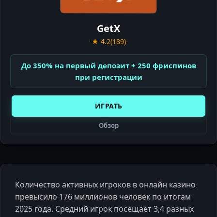
CASINO
GetX
★ 4.2
(189)
До 350% на первый депозит + 250 фриспинов
при регистрации
ИГРАТЬ
Обзор
Количество активных игроков в онлайн казино
превысило 176 миллионов человек по итогам
2025 года. Средний игрок посещает 3,4 разных