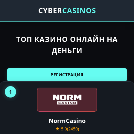
CYBER
CASINOS
ТОП КАЗИНО ОНЛАЙН НА
ДЕНЬГИ
РЕГИСТРАЦИЯ
1
NORM
CASINO
NormCasino
★ 5.0
(2450)