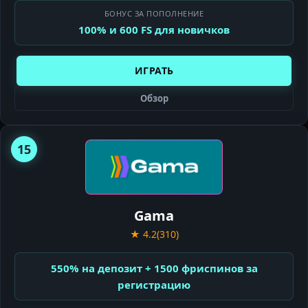
БОНУС ЗА ПОПОЛНЕНИЕ
100% и 600 FS для новичков
ИГРАТЬ
Обзор
15
GAMA
CASINO
Gama
★ 4.2
(310)
550% на депозит + 1500 фриспинов за
регистрацию