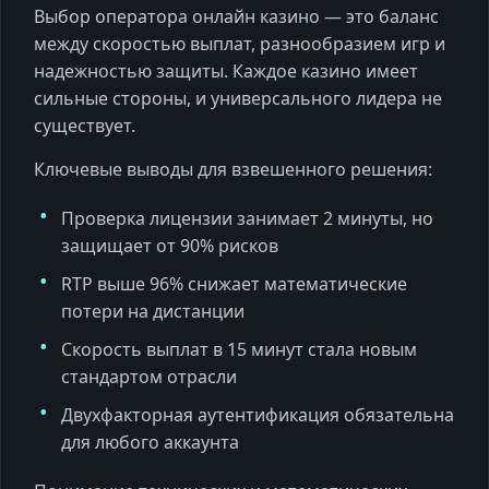
Выбор оператора онлайн казино — это баланс
между скоростью выплат, разнообразием игр и
надежностью защиты. Каждое казино имеет
сильные стороны, и универсального лидера не
существует.
Ключевые выводы для взвешенного решения:
Проверка лицензии занимает 2 минуты, но
защищает от 90% рисков
RTP выше 96% снижает математические
потери на дистанции
Скорость выплат в 15 минут стала новым
стандартом отрасли
Двухфакторная аутентификация обязательна
для любого аккаунта